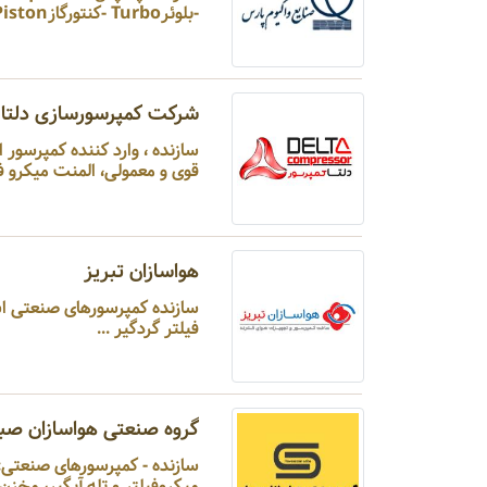
-بلوئرTurbo -کنتورگازRotary Piston ...
شرکت کمپرسورسازی دلتا
سازنده ، وار
قوی و معمولی، المنت میکرو فیلت
هواسازان تبریز
سازنده کمپرسورهای صنعتی ا
فیلتر گردگیر ...
گروه صنعتی هواسازان صبا
سازنده - کمپرسورهای صنعتی: 
میکروفیلتر و تله آبگیر، مخزن هوای فشرده - گازهای 