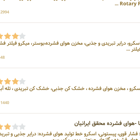
12994 بازد
د کننده کمپرسور اسکرو، درایر تبریدی و جذبی، مخزن هوای فشرده،بوستر، میکرو فیلتر فش
ر ...
448 بازد
سکرو ، مخزن هوای فشرده ، خشک کن جذبی، خشک کن تبریدی ، تله آبگی
11440 بازد
 -هوای فشرده محقق ایرانیان
فشار قوی، پیستونی، اسکرو خط تولید هوای فشرده: درایر جذبی و تبرید
صنعتی - پمپ کمپرسور ...