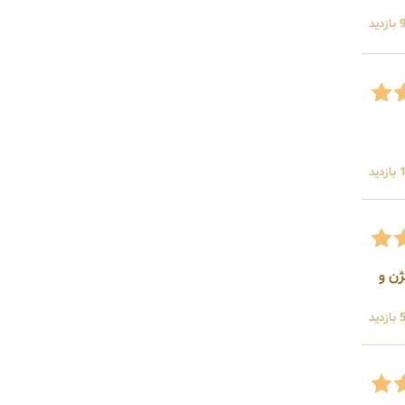
ید
ید
ژن و
ید