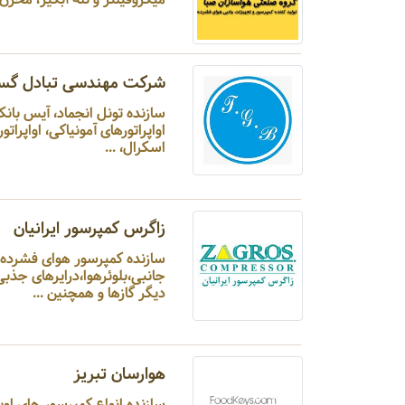
شرکت مهندسی تبادل گست
اواپراتورهای آمونیاکی، اواپر
اسکرال، ...
زاگرس کمپرسور ایرانیان
سازنده کمپرسور هوای فش
جانبی،بلوئرهوا،درایرهای جذب
دیگر گازها و همچنین ...
هوارسان تبریز
سازنده انواع کمپرسور های اویل اینجکت،اویل فری فشاری قوی، مخازن هوای فشرده و تجهیزات جانبی ...