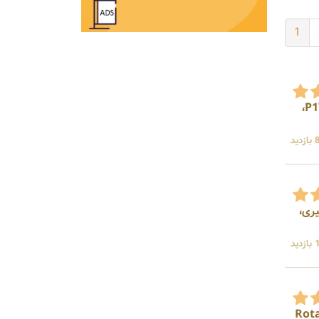
1
سازنده کمپرسور صنعتی اسکرو، کمپسور پیستونی بوستر، کمپرسور معدنی P250، کمپرسور معدنی P175،
ید
کندانسور تبخیری،
ید
پرسورScrew -کمپرسورRotary Lobe