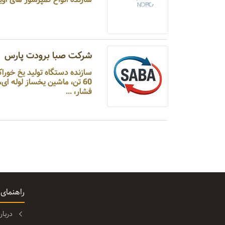
شرکت صبا برودت پارس
60 تن، ماشین یخساز لوله
فشار، ...
راهنمای
دربا