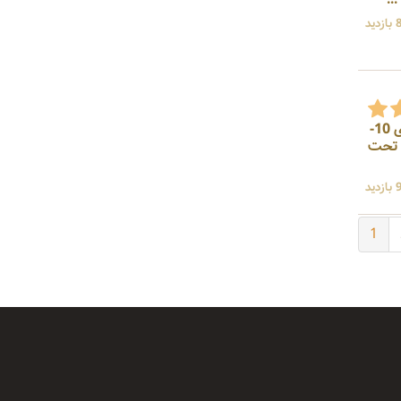
ید
سازنده دستگاه تولید یخ خوراکی، تولید یخ بهداشتی، یخساز تیوبی تمام اتوماتیک، ماشین یخ ساز لوله ای 10-
ن تحت
ید
1