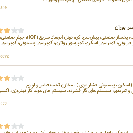
9849 بازد
ر بوران
سازنده تونل انجماد، آیس بانک، یخساز صنعتی، پیش‌سرد کن، تونل انجماد سریع (IQF)، چیلر صنعتی،
اتور فریونی، کمپرسور اسکرو، کمپرسور روتاری، کمپرسور پیستونی، کمپرسور
10072 بازد
رده (اسکرو ، پیستونی فشار قوی ) ، مخازن تحت فشار و لوازم
ی و تبریدی، سیستم های گاز فشرده، سیستم های مولد گاز نیتروژن، اکسی
5527 بازد