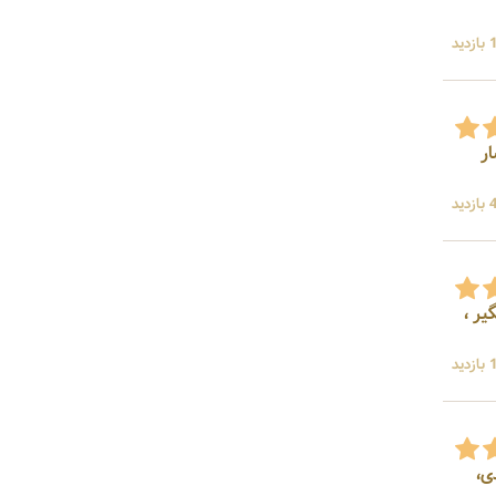
ید
ار
ید
ر ،
ید
ی،