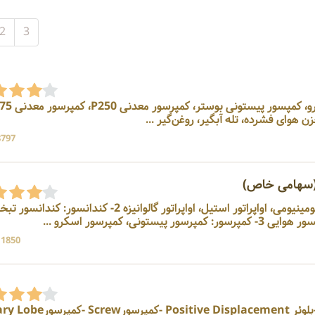
2
3
ن هوای فشرده، تله آبگیر، روغن‌گیر ...
8797 بازد
(سهامی خاص)
سازنده 1- اواپراتور: اواپراتور آلومینیومی، اواپراتور استیل، اواپراتور گالوانیزه 2- کندانسور: 
تونی، کمپرسور اسکرو ...
11850 بازد
سازنده -پمپ Liquid Ring -بلوئر Positive Displacement -کم