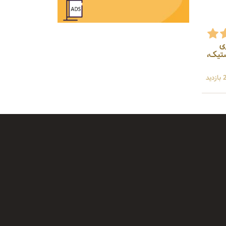
ی بطری
ب بطری پلاستیک،
ید