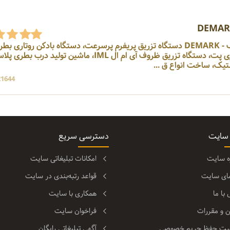
نمایندگی رسمی شرکت دمارک - DEMARK دستگاه تزریق پریفرم پرسرعت، دستگاه بادکن روتار
پت، دستگاه بادکن خطی بطری پت، دستگاه تزریق ظروف آی ام ال IML، ماشین تولید در
تیک، ساخت انواع ق ...
21644 بازد
 سایت
دسترسی سریع
ره سایت
امکانات تبلیغاتی سایت
مای سایت
قواعد رتبه‌بندی در سایت
با ما
همکاری با سایت
ن و مقررات
فراخوان سایت
ت حفظ حریم خصوصی
آگهی تبلیغاتی رایگان