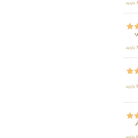
ید
،
ید
ید
ر
دید