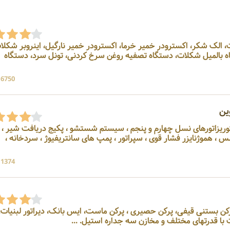
کلات، الک شکر، اکسترودر خمیر خرما، اکسترودر خمیر نارگیل، اینروبر شکلا
اه بالمیل شکلات، دستگاه تصفیه روغن سرخ کردنی، تونل سرد، دستگاه
16750 بازد
ین
، پاستوریزاتورهای نسل چهارم و پنجم ، سیستم شستشو ، پکیج دریافت شیر ،
 ، هموژنایزر فشار قوی ، سپراتور ، پمپ های سانتریفیوژ ، سردخانه ،
11374 بازد
نی، پرکن بستنی قیفی، پرکن حصیری ، پرکن ماست، ایس بانک، دیراتور لبنیات،
 با قدرتهای مختلف و مخازن سه جداره استیل. ...