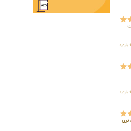
ت
ید
ید
 تری