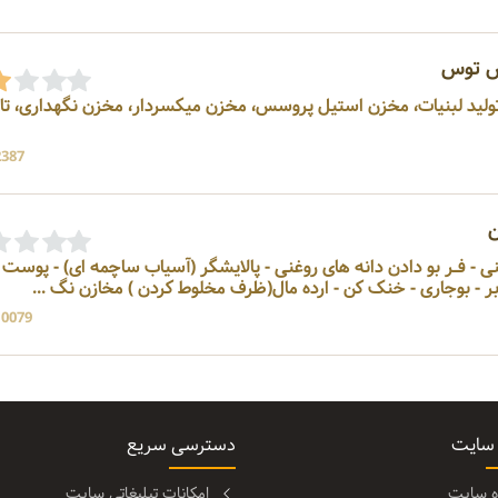
ش توس
 خط تولید لبنیات، مخزن استیل پروسس، مخزن میکسردار، مخزن نگهداری، ت
2387 بازد
سازنده - آسیاب دانه های روغنی - فــر بو دادن دانه های روغنی - پالایشگر (آسیاب ساچمه ای) -
ابر - بوجاری - خنک کن - ارده مال(ظرف مخلوط کردن ) مخازن نگ ...
10079 بازد
 سایت
دسترسی سریع
ره سایت
امکانات تبلیغاتی سایت