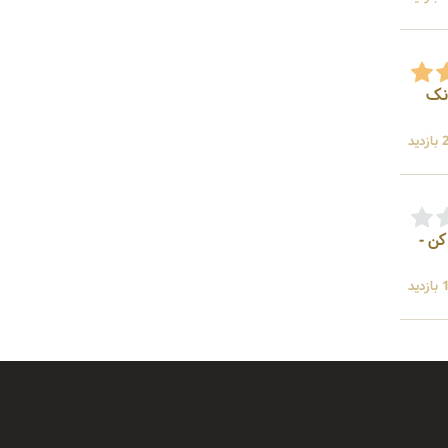
انک
ید
 پوست کن -
ید