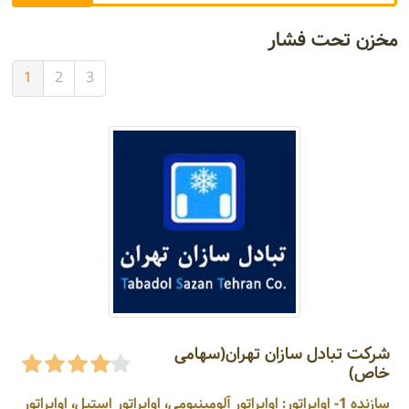
مخزن تحت فشار
1
2
3
شرکت تبادل سازان تهران(سهامی
خاص)
سازنده 1- اواپراتور: اواپراتور آلومینیومی، اواپراتور استیل، اواپراتور