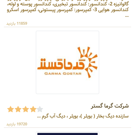
گالوانیزه 2- کندانسور: کندانسور تبخیری، کندانسور پوسته و لوله،
کندانسور هوایی 3- کمپرسور: کمپرسور پیستونی، کمپرسور اسکرو
...
11859 بازدید
شرکت گرما گستر
سازنده دیگ بخار ( بویلر )، بویلر ، دیگ‌ آب گرم ...
19720 بازدید