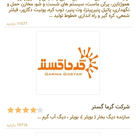
هموژنایزر، پرکن ماست، سیستم های شست و شو، مخازن حمل و
نگهداری، پاتیل پنیرپیتزا، وت پنیر، ذوب کره، یونیت دگازور، فیلتر
شمعی، کره گیر و راه اندازی خطوط تولید ...
11671 بازدید
شرکت گرما گستر
سازنده دیگ بخار ( بویلر )، بویلر ، دیگ‌ آب گرم ...
19718 بازدید