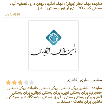
سازنده دیگ بخار (بویلر) ، دیگ آبگرم ، روغن داغ ، تصفیه آب ،
سختی گیر ، RO ، دی آریتور و مخازن استیل ...
6680 بازدید
ماشین سازی آقایاری
سازنده - ماشین پرکن بستنی: پرکن بستنی خانواده، پرکن بستنی
حصیری، پرکن بستنی توپی، پرکن بستنی لیوانی، پرکن بستنی
قیفی، پرکن بستنی سنتی - فریزر بستنی - دستگاه شیر سرد کن -
ماشین پرکن یخمک - دستگا ...