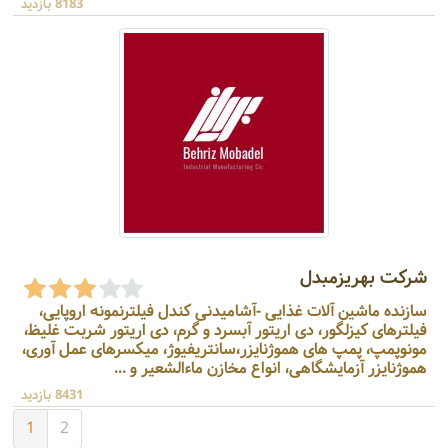
8183 بازدید
شرکت بهریزمبدل
سازنده ماشین آلات غذایی -آشامیدنی کندل فیلترنمونه اروپایی،
فیلترهای کیزلگور، دی اریتور آبسرد و گرم، دی اریتور شربت غلیظ،
مونوپمپ، پمپ های هموژنایزر،سانتریفیوژ، میکسرهای عمل آوری،
هموژنایزر آزمایشگاهی، انواع مخازن ماءالشعیر و ...
8431 بازدید
1
2