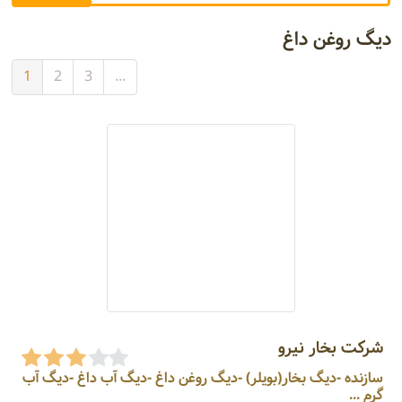
دیگ روغن داغ
1
2
3
...
شرکت بخار نیرو
سازنده -دیگ بخار(بویلر) -دیگ روغن داغ -دیگ آب داغ -دیگ آب
گرم ...