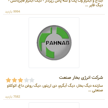
آبداغ و آبگرم وت پک و سه پاس رپردار - دیگ آبگرم فایرباکس -
دیگ فایر ...
9994 بازدید
شرکت انرژی بخار صنعت
سازنده دیگ بخار، دیگ آبگرم، دی اریتور، دیگ روغن داغ، اتوکلاو
صنعتی ...
7582 بازدید