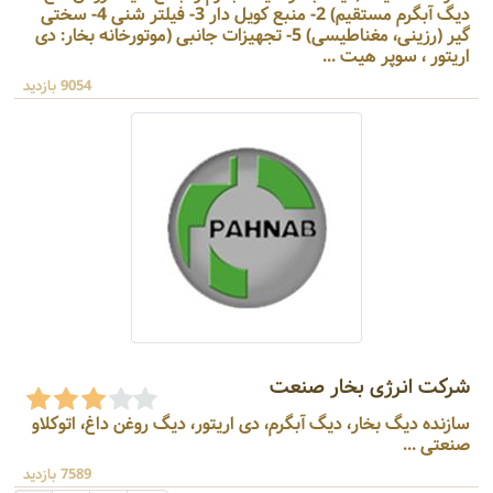
دیگ آبگرم مستقیم) 2- منبع کویل دار 3- فیلتر شنی 4- سختی
گیر (رزینی، مغناطیسی) 5- تجهیزات جانبی (موتورخانه بخار: دی
اریتور ، سوپر هیت ...
9054 بازدید
شرکت انرژی بخار صنعت
سازنده دیگ بخار، دیگ آبگرم، دی اریتور، دیگ روغن داغ، اتوکلاو
صنعتی ...
7589 بازدید