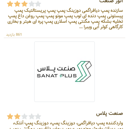
آتور صنعت
سازنده پمپ دیافراگمی دوزینگ پمپ پمپ پریستالتیک پمپ
پیستونی پمپ دنده ای لوب پمپ مونو پمپ پمپ روغن داغ پمپ
تخلیه بشکه پمپ مگنتی پمپ اسلاری پمپ پره ای هیتر و بخاری
کارگاهی کولر آبی ویبرا ...
861 بازدید
صنعت پلاس
واردکننده پمپ دیافراگمی، دوزینگ پمپ، دوزینگ پمپ آنتک،
پمپ سانتریفیوژ، مونو پمپ، پمپ روغن داغ، پمپ مگنتی، پمپ