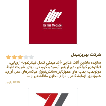
شرکت بهریزمبدل
سازنده ماشین آلات غذایی -آشامیدنی کندل فیلترنمونه اروپایی،
فیلترهای کیزلگور، دی اریتور آبسرد و گرم، دی اریتور شربت غلیظ،
مونوپمپ، پمپ های هموژنایزر،سانتریفیوژ، میکسرهای عمل آوری،
هموژنایزر آزمایشگاهی، انواع مخازن ماءالشعیر و ...
8430 بازدید