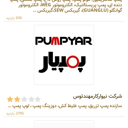
دنده ای، پمپ پریستالتیک، الکتروموتور WEG، الکتروموتور
گوانگلو (GUANGLU)، گیربکس SEW،گیربکس ...
939 بازدید
شرکت نیوارکارمهندتوس
سازنده پمپ تزریق، پمپ غلیظ کش، دوزینگ پمپ ، لوپ پمپ ...
2705 بازدید