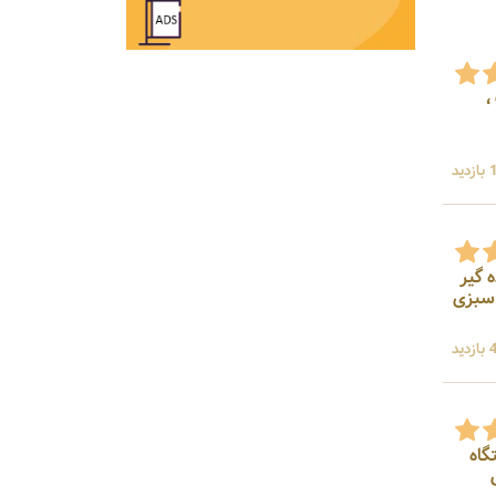
،
ید
 گیر
 سبزی
ید
گاه