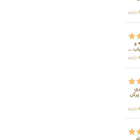
ید
ه و
ید
ری
پرکن
ید
ه