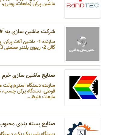
ماشین پرکن (مایعات، پودری، گ
شرکت ماشین سازی به آف
سازنده 1- ماشین آلات پ
گالن 2- ریبون بلندر صنعتی 3- شرینک پک تونلی 4- میز ترافیک دوار 5- ماشین آلات خشک کن 6- آسیاب ...
صنایع ماشین سازی خرم
سازنده دستگاه استرچ پ
قوطی، دستگاه پرکن چسب، دست
مایعات غلیظ ...
صنایع بسته بندی محبوب
دستگاه شیرینک پک، دستگاه شس