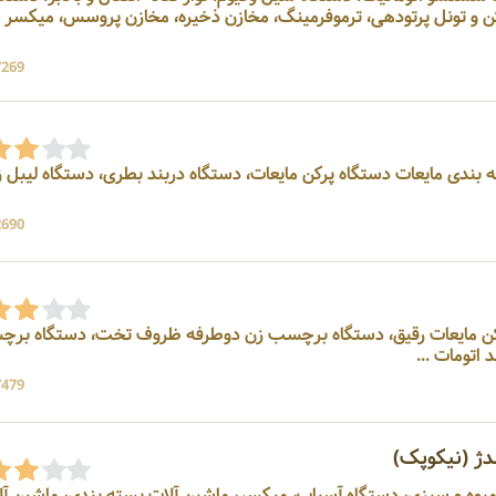
 و تونل پرتودهی، ترموفرمینگ، مخازن ذخیره، مخازن پروسس، میکسر و
7269 بازد
ه بندی مایعات دستگاه پرکن مایعات، دستگاه دربند بطری، دستگاه لیبل 
2690 بازد
پرکن مایعات رقیق، دستگاه برچسب زن دوطرفه ظروف تخت، دستگاه بر
اتومات ...
7479 بازد
ژ (نیکوپک)
شو میوه و سبزی، دستگاه آسیاب، میکسر، ماشین آلات بسته بندی، ماشین آ