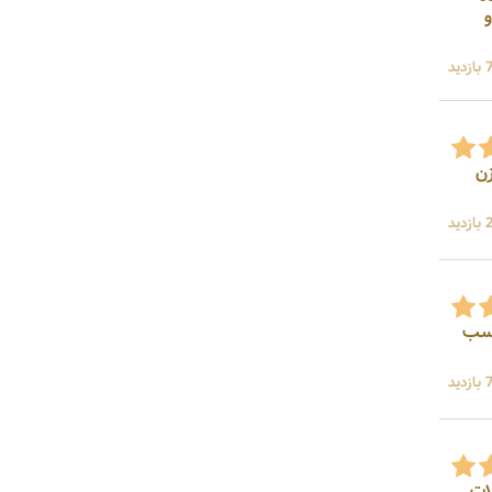
ید
زن
ید
چسب
ید
لات