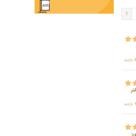
1
ید
لتر
ید
ی: