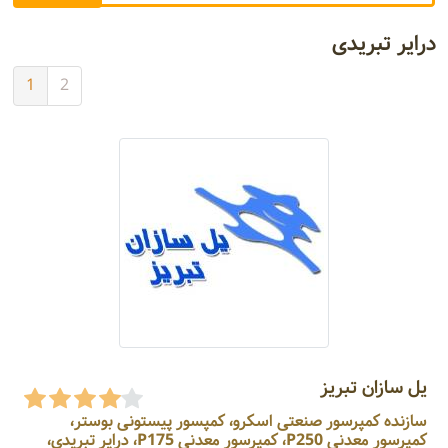
درایر تبریدی
1
2
یل سازان تبریز
سازنده کمپرسور صنعتی اسکرو، کمپسور پیستونی بوستر،
کمپرسور معدنی P250، کمپرسور معدنی P175، درایر تبریدی،