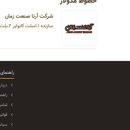
خطوط مدولار
شرکت آرنا صنعت زمان
سازنده ۱.اسلت کانوایر ۲.بلت کانوایر ۳.رولر کانوایر ۴.کانوایر توری ۵.کانوایر مدولار ۶.کانوایر زنجیری ...
راهنمای
دربا
راهن
تماس 
قوانی
سیاس