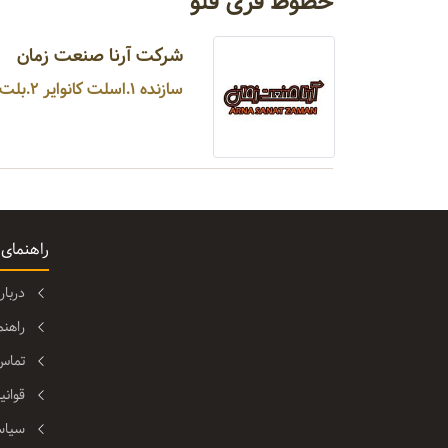
خطوط فری فلو
شرکت آرنا صنعت زمان
سازنده ۱.اسلت کانوایر ۲.بلت کانوایر ۳.رولر کانوایر ۴.کانوایر توری ۵.کانوایر مدولار ۶.کانوایر زنجیری ...
راهنمای
دربا
راهن
تماس 
قوانی
سیاس