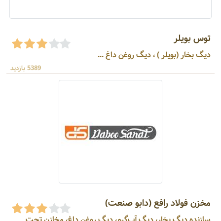
توس بویلر
دیگ بخار (بویلر ) ، دیگ روغن داغ ...
5389 بازدید
مخزن فولاد رافع (دابو صنعت)
سازنده دیگ بخار، دیگ آب‌گرم، دیگ روغن داغ، مخازن تحت