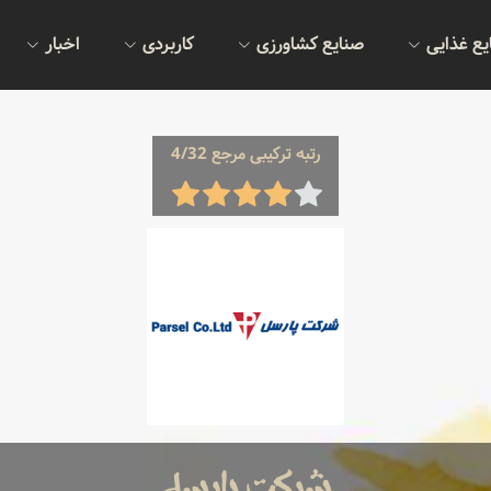
یع غذایی
صنایع کشاورزی
کاربردی
اخبار
رتبه ترکیبی مرجع 4/32
شرکت پارسل