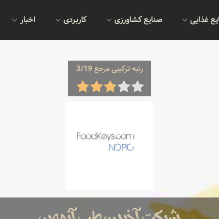
یع غذایی
صنایع کشاورزی
کاربردی
اخبار
رتبه ترکیبی مرجع 3/19
شرکت آذرین طب آزمون