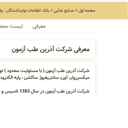
صفحه اول
>
صنایع غذایی
>
بانک اطلاعات تولیدکنندگان ، و
معرفی
لیست محص
معرفی شرکت آذرین طب آزمون
میکسررولر، آون، سانتریفیوژ ساکشن ، پایه الکترو
شرکت آذرین طب آزمون در سال 1383 تاسیس و فعال می‌باشد
PH متر
هدایت سنج