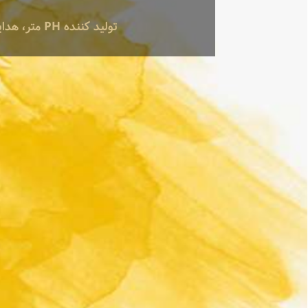
تولید کننده PH متر، هدایت سنج ، فلومتر، هات پلیت، جارتست، انکوباتور کوره، همزن مکانیکی، همزن مغناطیسی ...