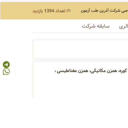
صی
شرکت آذرین طب آزمون
تعداد 1394 بازدید
لری
سابقه شرکت
پلیت، جارتست، انکوباتور کوره، همزن مکانیکی، همزن مغناطیسی ،
همزن مغناطیسی
هود