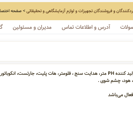
اردکنندگان و فروشندگان تجهیزات و لوازم آزمایشگاهی و تحقیقاتی
>
صفحه اختصا
ولات
آدرس و اطلاعات تماس
مدیران و مسئولین
گا
شرکت آذرین طب آزمون ( با مسئولیت محدود ) تولید کننده PH متر، هدایت سنج ، فلومتر، هات 
د، هود، چشم شوی .
فلومتر
هات پلیت
شیکر
جارتست
انکوباتور
کوره