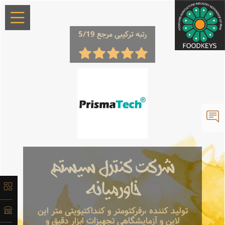
×
رتبه ترکیبی مرجع 5/19
معرفی
تاریخچه
شرکت کنترل سیستم
لیست
خاورمیانه
محصولات
تولید کننده ،رفرکتومتر و کنداکتیویتی متر این
لاین و آزمایشگاهی تجهیزات ابزار دقیق و