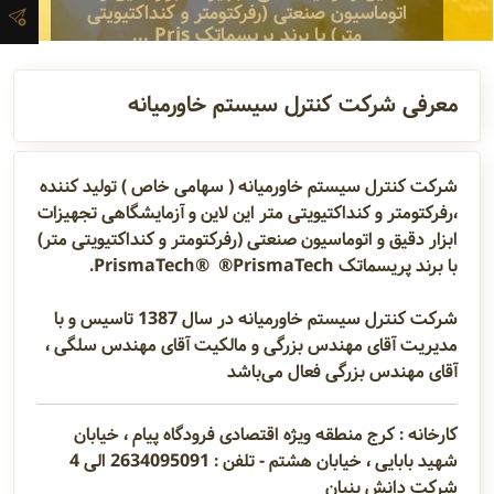
اتوماسیون صنعتی (رفرکتومتر و کنداکتیویتی
آدرس و
متر) با برند پریسماتک Pris ...
اطلاعات
تماس
معرفی شرکت کنترل سیستم خاورمیانه
مدیران و
شرکت کنترل سیستم خاورمیانه ( سهامی خاص ) تولید کننده
،رفرکتومتر و کنداکتیویتی متر این لاین و آزمایشگاهی تجهیزات
مسئولین
ابزار دقیق و اتوماسیون صنعتی (رفرکتومتر و کنداکتیویتی متر)
با برند پریسماتک PrismaTech®
PrismaTech®
.
گالری
شرکت کنترل سیستم خاورمیانه در سال 1387 تاسیس و با
مدیریت آقای مهندس بزرگی و مالکیت آقای مهندس سلگی ،
آقای مهندس بزرگی فعال می‌باشد
سابقه
شرکت
کارخانه : کرج منطقه ویژه اقتصادی فرودگاه پیام ، خیابان
شهید بابایی ، خیابان هشتم - تلفن : 2634095091 الی 4
شرکت دانش بنیان