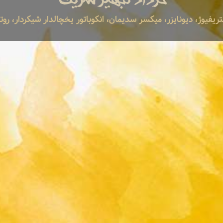
ریفیوژ، دیونایزر، میکسر سدیمان، انکوباتور یخچالدار شیکردار، روتا