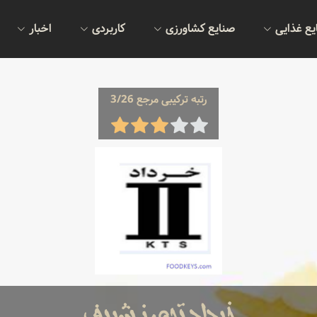
یع غذایی
صنایع کشاورزی
کاربردی
اخبار
رتبه ترکیبی مرجع 3/26
خرداد تجهیز شریف