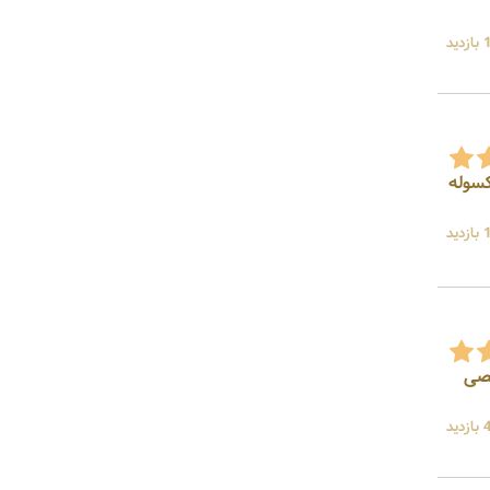
ید
وکسوله
ید
خیصی
ید