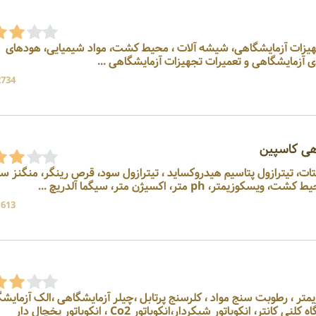
ه ، فروشنده کلیه تجهیزات آزمایشگاهی، شیشه آلات ، محیط کشت، مواد شیمیایی، هودهای
 آزمایشگاهی و تعمیرات تجهیزات آزمایشگاهی ...
2734 بازد
هی کاسپین
ه ، فروشنده اتیل استات، تیترازول پتاسیم هیدروکساید ، تیترازول سود، قرص رینگر، منگنز 
 ph متر، اکسیژن متر، سیگما آلدریچ ...
1613 بازد
ه ، فروشنده ویسکوزیمتر ، رطوبت سنج مواد ، کلرسنج پرتابل ،چیلر آزمایشگاهی ،الک آزمای
شیکر الک آزمایشگاهی، دستگاه کلنی کانتر، انکوباتور شیکردار،انکوباتور Co2 ، انکوباتور یخچال دار