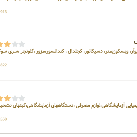
1913 بازد
س
شر،بورت ، پوآر، ویسکوزیمتر، دسیکاتور، کجلدال ، کندانسور،مزور ،کلونجر ،سری س
1822 بازد
ه ، فروشنده مواد شیمیایی آزمایشگاهی،لوازم مصرفی ،دستگاههای آزمایشگاهی،کیتهای تش
4550 بازد