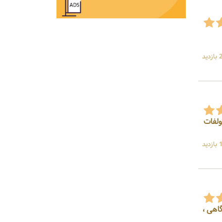
ید
سولفات
ید
شگاهی ،