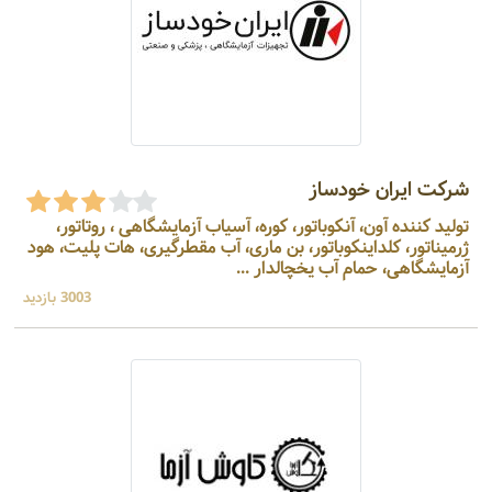
شرکت ایران خودساز
تولید کننده آون، آنکوباتور، کوره، آسیاب آزمایشگاهی ، روتاتور،
ژرمیناتور، کلداینکوباتور، بن ماری، آب مقطرگیری، هات پلیت، هود
آزمایشگاهی، حمام آب یخچالدار ...
3003 بازدید