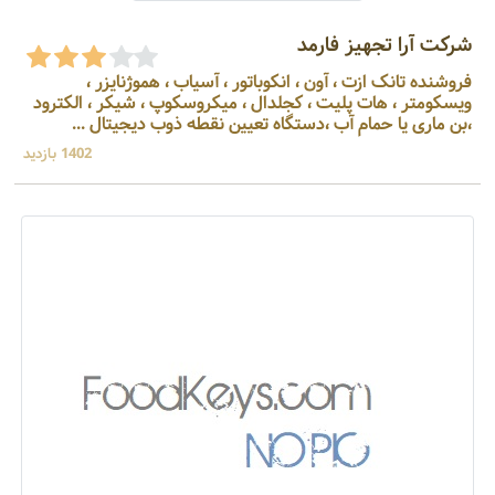
شرکت آرا تجهیز فارمد
فروشنده تانک ازت ، آون ، انکوباتور ، آسیاب ، هموژنایزر ،
ویسکومتر ، هات پلیت ، کجلدال ، میکروسکوپ ، شیکر ، الکترود
،بن ماری یا حمام آب ،دستگاه تعیین نقطه ذوب دیجیتال ...
1402 بازدید