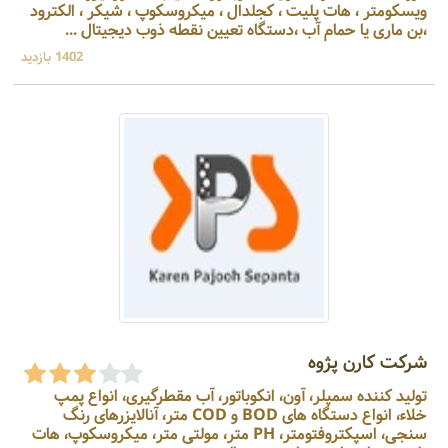
ویسکومتر ، هات پلیت ، کجلدال ، میکروسکوپ ، شیکر ، الکترود
،بن ماری یا حمام آب ،دستگاه تعیین نقطه ذوب دیجیتال ...
1402 بازدید
شرکت کارن پژوه
تولید کننده سمپلر، آون، انکوباتور، آب مقطرگیری، انواع پمپ
خلاء، انواع دستگاه های BOD و COD متر، آنالایزرهای رنگ
سنجی، اسپکتروفتومتر، PH متر، مولتی متر، میکروسکوپ، هات