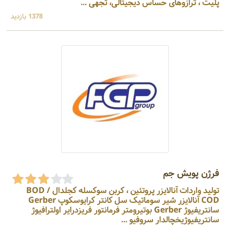
پلیت ، ترازوهای حساس دیجیتالی، تجهی ...
1378 بازدید
فرژن پویش جم
تولید واردات آنالایزر پروتئین ، کربن سوکسله کجلدال BOD /
COD آنالایزر شیر سوماتیک سل کانتر کرایوسکوپ Gerber
سانتریفیوژ Gerber بوتیرومتر فرمانتور فریزدرایر اولترافیوژ
سانتریفیوژیخچالدار سروفیو ...