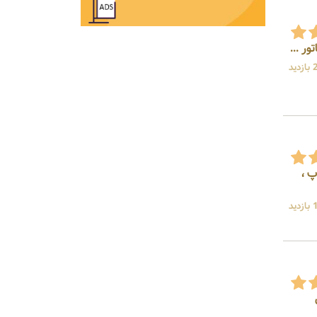
ید
پ ،
ید