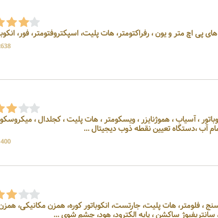
2638 بازد
ن ، انکوباتور ، آسیاب ، هموژنایزر ، ویسکومتر ، هات پلیت ، کجلدال ، میکروسکو
مام آب ،دستگاه تعیین نقطه ذوب دیجیتال ...
1400 بازد
متر، هدایت سنج ، فلومتر، هات پلیت، جارتست، انکوباتور کوره، همزن مکانیکی، همزن
ترود، هود، چشم شوی ...