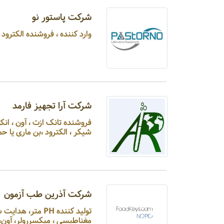
شرکت پاستور نو
وارد کننده ، فروشنده الکترود های پی اچ متر و یون ، رفراکتومتر، هات پلیت، اسپکتروفتومتر، فور، انکوباتور ...
شرکت آرا تجهیز فارمد
فروشنده تانک ازت ، آو
شیکر ، الکترود ،بن ماری یا ح
شرکت آذرین طب آزمون
تولید کننده PH 
مغناطیسی ، میکسررولر، آون، سانتریفیوژ ساکشن ، پایه الک