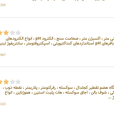
1393 بازد
وارد کننده pH متر، کنداکتیویتی متر ، اکسیژن متر ، ضخامت سنج ، الکترود pH ، انواع الکترودهای
اختصاصی ، سل کنداکتیویتی بافرهای pH استانداردهای کنداکتیویتی ، اسپکتروفتومتر ، سانتریفوژ لب
4967 بازد
ننده دستگاه هضم تقطیر کجلدال ، سوکسله ، رفرکتومتر ، پلاریمتر ، نقطه ذوب ،
 ، شوف بالن ، اجاق سوکسله ، هات پلیت استیرر ، هموژنایزر ، انواع
.
6323 بازد