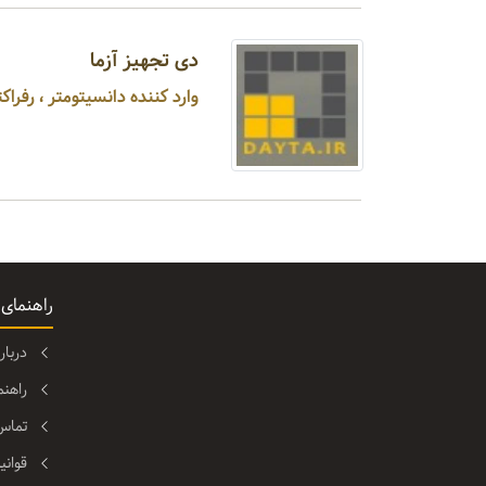
دی تجهیز آزما
وارد کننده دانسیتومتر ، رفراکتومتر، میکروسکوپ، انواع الکترود،دستگاه شمارنده کلونی ...
راهنمای
دربا
راهن
تماس 
قوانی