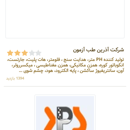
شرکت آذرین طب آزمون
تولید کننده PH متر، هدایت سنج ، فلومتر، هات پلیت، جارتست،
انکوباتور کوره، همزن مکانیکی، همزن مغناطیسی ، میکسررولر،
آون، سانتریفیوژ ساکشن ، پایه الکترود، هود، چشم شوی ...
1394 بازدید