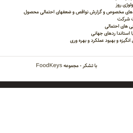
ولوژی روز
یم های مخصوص و گزارش نواقص و ضعفهای احتمالی محصول
ات شرکت
تی های احتمالی
ا استاندا ردهای جهانی
یزه و بهبود عملکرد و بهره وری
با تشکر - مجموعه
FoodKeys
 سایت
دسترسی سریع
ره سایت
امکانات تبلیغاتی سایت
مای سایت
قواعد رتبه‌بندی در سایت
با ما
همکاری با سایت