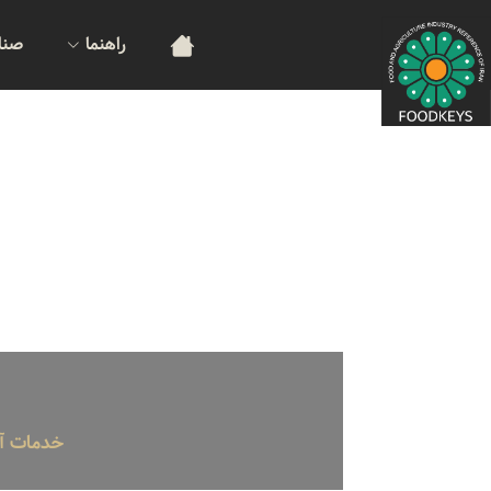
راهنما
صنا
خدمات آموزش : SO , GMP , BRC , HACCP