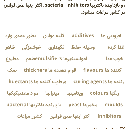
، و بازدارنده باکتریها bacterial inhibitors. اکثر اینها طبق قوانین
در کشور مراعات میشود.
افزودنی ها
additives
کلیه موادی
بطور عمدی وارد
غذا کرده
وسیله حفظ
نگهداری
خوشمزگی
ظاهر
خوب غذا
امولسیفیرها emulsifiersطعم
مطبوع
کننده ها flavours
قوام دهنده ها thickners
نمک
زننده ها curing agents
مرطوب کننده ها huectants
رنگها colours
ویتامینها
مینرالها
مواد معدنیکپکها
moulds
مخمرها yeast
بازدارنده باکتریها bacterial
inhibitors
اکثر اینها طبق قوانین
کشور مراعات