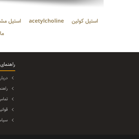
استیل کولین
acetylcholine
استیل مش
ما
راهنمای
دربا
راهن
تماس 
قوانی
سیاس