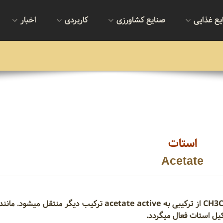
یع غذایی
صنایع کشاورزی
کاربردی
اخبار
استات
Acetate
نمک اسید استیک ، شکلی که در آن ریشه استیل CH3CO از ترکیبی به acetate active ترکیب دیگر منتق