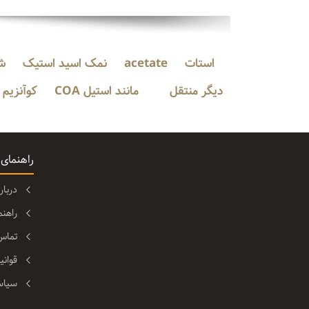
استات
acetate
نمک اسید استیک
ش
دیگر منتقل
مانند استیل COA
کوآنزیم A
راهنمای
دربا
راهن
تماس 
قوانی
سیاس