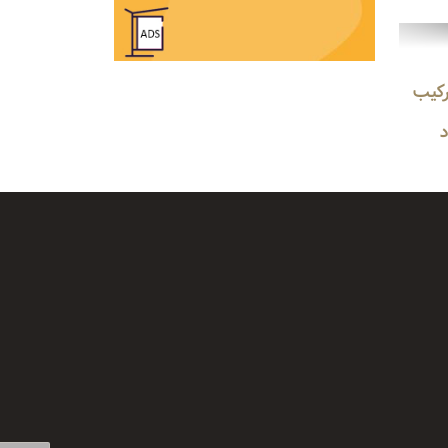
acetate a ترکیب
د