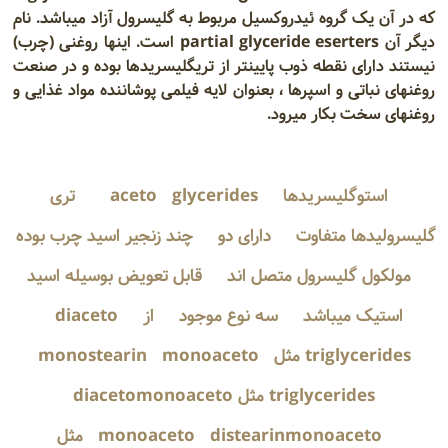
که در آن یک گروه ئیدروکسیل مربوط به گلیسرول آزاد میباشد. نام
دیگر آن partial glyceride eserters است. اینها روغنی (چرب)
نیستند دارای نقطه ذوب پایینتر از تریگلیسریدها بوده و در صنعت
روغنهای نباتی و اسپرها ، بعنوان لایه فیلمی پوشاننده مواد غذایی و
روغنهای سخت بکار میرود.
استوگلیسریدها
glycerides
aceto
تری
گلیسرولیدها متفاوت
دارای دو
چند زنجیر اسید چرب بوده
مولکول گلیسرول متصل اند
قابل تعویض بوسیله اسید
استیک میباشد
سه نوع موجود
از
diaceto
triglycerides مثل monostearin
monoaceto
triglycerides مثل diacetomonoaceto
monoaceto
distearinmonoaceto مثل