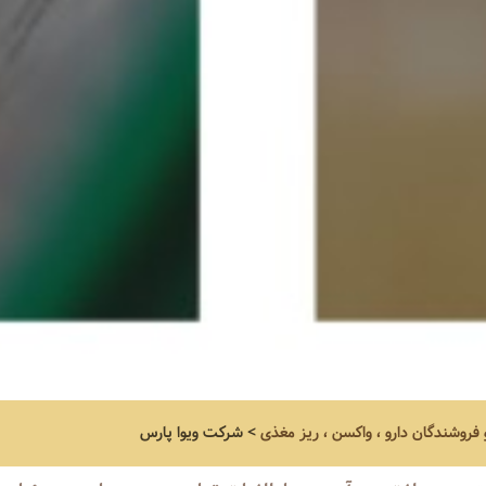
و فروشندگان دارو ، واکسن ، ریز مغذی
>
شرکت ويوا پارس