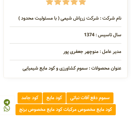
نام شرکت : شرکت زرپاش شیمی ( با مسئولیت محدود )
سال تاسیس : 1374
مدیر عامل : منوچهر جعفری پور
عنوان محصولات : سموم کشاورزی و کود مایع شیمیایی
سموم دفع آفات نباتی
کود مایع
کود جامد
کود مایع مخصوص مرکبات کود مایع مخصوص برنج