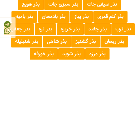
بذر صیفی جات
بذر سبزی جات
بذر هویج
بذر کلم قمری
بذر پیاز
بذر بادمجان
بذر بامیه
بذر ترب
بذر چغند
بذر خربزه
بذر تره
بذر جعفری
بذر ریحان
بذر گشنیز
بذر شاهی
بذر شنبلیله
بذر مرزه
بذر شوید
بذر خورفه
© 2026 - 1405
مرجع صنایع غذایی و کشاورزی ایران
FOOD AND AGRICULTURE INDUSTRY REFERENCE OF IRAN