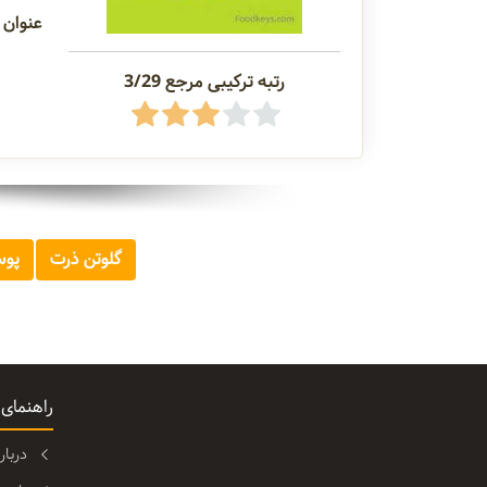
عنوان 
رتبه ترکیبی مرجع 3/29
گلوتن ذرت
پوس
راهنمای
دربا