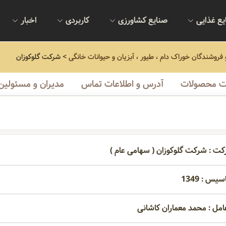
یع غذایی
صنایع کشاورزی
کاربردی
اخبار
و فروشندگان خوراک دام ، طیور ، آبزیان و حیوانات خانگی
>
شرکت گلوکوزان
 محصولات
آدرس و اطلاعات تماس
مدیران و مسئولین
کت : شرکت گلوکوزان ( سهامی عام )
یس : 1349
امل : محمد معماران کاشانی