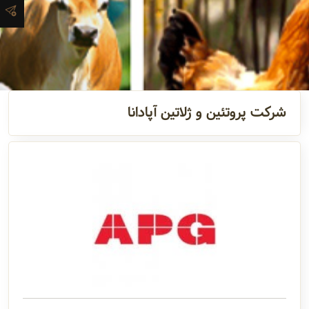
آدرس و
اطلاعات
تماس
شرکت پروتئین و ژلاتین آپادانا
مدیران و
مسئولین
گالری
سابقه
شرکت