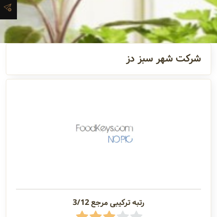
آدرس و
اطلاعات
تماس
شرکت شهر سبز دز
مدیران و
مسئولین
گالری
سابقه
شرکت
رتبه ترکیبی مرجع 3/12