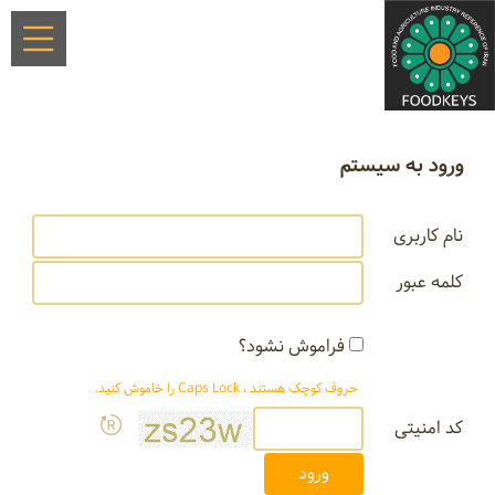
ورود به سیستم
نام کاربری
کلمه عبور
فراموش نشود؟
حروف کوچک هستند ، Caps Lock را خاموش کنید.
کد امنیتی