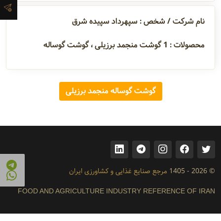
آدرس و
نام شرکت / شخص : سپهرداد سپیده شرق
اطلاعات
تماس
محصولات :
1
گوشت منجمد برزیلی ، گوشت گوساله
مدیران و
گوشت گوساله منجمد برزیلی
مسئولین
گالری
© 2026 - 1405
مرجع صنایع غذایی و کشاورزی ایران
سابقه
شرکت
FOOD AND AGRICULTURE INDUSTRY REFERENCE OF IRAN