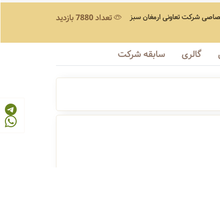
صاصی
شرکت تعاونی ارمغان سبز
تعداد 7880 بازدید
گالری
سابقه شرکت