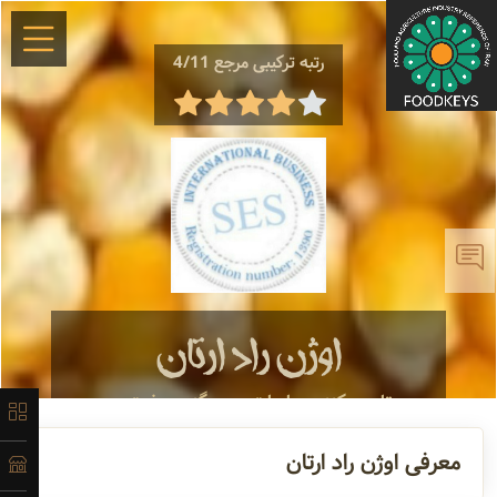
رتبه ترکیبی مرجع 4/11
×
معرفی
لیست
اوژن راد ارتان
محصولات
تامین کننده
واردات جو ، گندم، ذرت ...
آدرس و
معرفی اوژن راد ارتان
اطلاعات