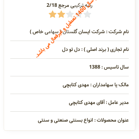
رتبه ترکیبی مرجع 2/18
0
آدرس و
ی
ن
ش
ر
ک
ت
ا
ز
س
ا
ل
1
4
0
ت
ع
ط
ی
ل
و
غ
ی
ر
ف
ع
ا
ل
م
ی
ب
ا
ش
د
اطلاعات
تماس
نام شرکت : شرکت ایسان گلستان ( سهامی خاص )
نام تجاری ( برند اصلی ) : دل تو دل
مدیران و
مسئولین
سال تاسیس : 1388
مالک یا سهامداران : مهدی کتابچی
گالری
مدیر عامل : آقای مهدی کتابچی
سابقه
شرکت
عنوان محصولات : انواع بسنتی صنعتی و سنتی