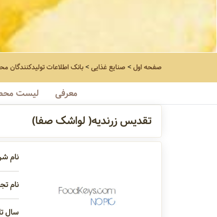
صفحه اول
>
صنایع غذایی
>
بانک اطلاعات تولیدکنندگان مح
معرفی
لیست محص
تقدیس زرندیه( لواشک صفا)
نام شر
نام تجا
سال تاس