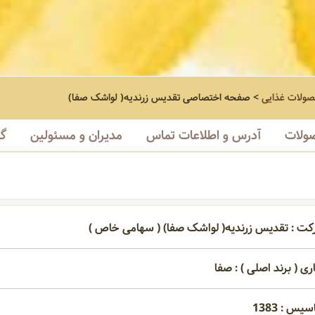
صولات غذایی
>
صفحه اختصاصی
تقدیس زرندیه( لواشک صفا)
ولات
آدرس و اطلاعات تماس
مدیران و مسئولین
گا
کت : تقدیس زرندیه( لواشک صفا) ( سهامی خاص )
ری ( برند اصلی ) : صفا
یس : 1383