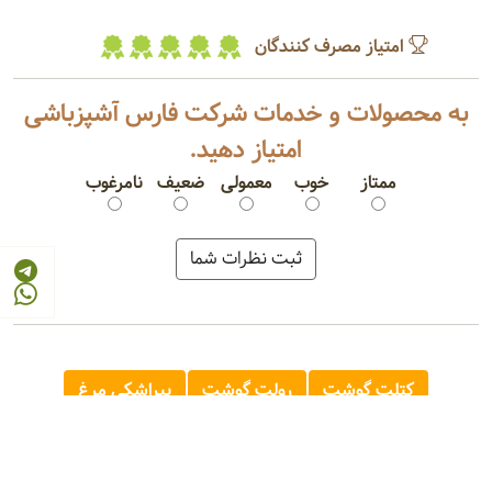
امتیاز مصرف کنندگان
به محصولات و خدمات شرکت فارس آشپزباشی
امتیاز دهید.
ممتاز
خوب
معمولی
ضعیف
نامرغوب
کتلت گوشت
رولت گوشت
پیراشکی مرغ
سمبوسه سبزیجات
پیتزا پپرونی
پیازداغ
سالاد الویه
ساندویچ کلاب