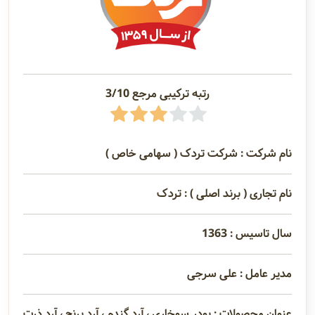
رتبه ترکیبی مرجع 3/10
نام شرکت : شرکت تردک ( سهامی خاص )
نام تجاری ( برند اصلی ) : تردک
سال تاسیس : 1363
مدیر عامل : علی سرجی
عنوان محصولات : پودر سوخاری ، آرد گندم ، آرد برنج ، آرد ذرت