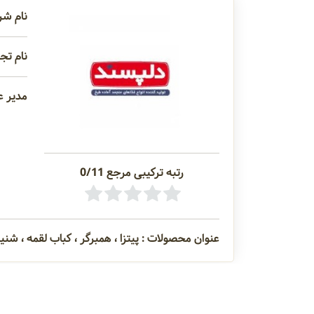
نام شر
نام تجا
مدیر ع
رتبه ترکیبی مرجع 0/11
عنوان محصولات : پیتزا ، همبرگر ، کباب لقمه ، شنیسل