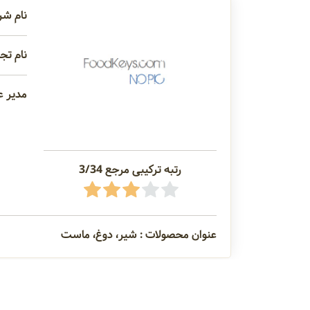
نام شر
نام تجا
مدیر ع
رتبه ترکیبی مرجع 3/34
عنوان محصولات : شیر، دوغ، ماست