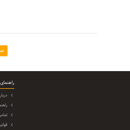
سا
راهنمای
دربا
راهن
تماس 
قوانی