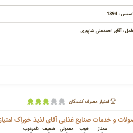
یس : 1394
امل : آقای احمدعلی شاپوری
امتیاز مصرف کنندگان
لات و خدمات صنایع غذایی آقای لذیذ خوراک امتیاز
ممتاز
خوب
معمولی
ضعیف
نامرغوب