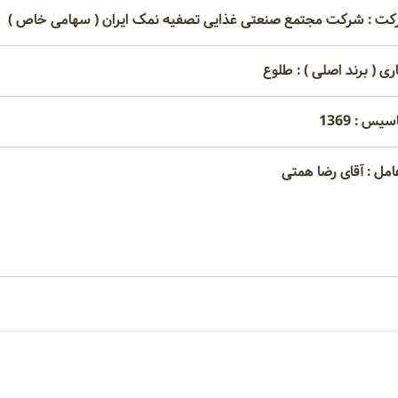
کت : شرکت مجتمع صنعتی غذایی تصفیه نمک ایران ( سهامی خاص )
ری ( برند اصلی ) : طلوع
یس : 1369
امل : آقای رضا همتی
امتیاز مصرف کنندگان