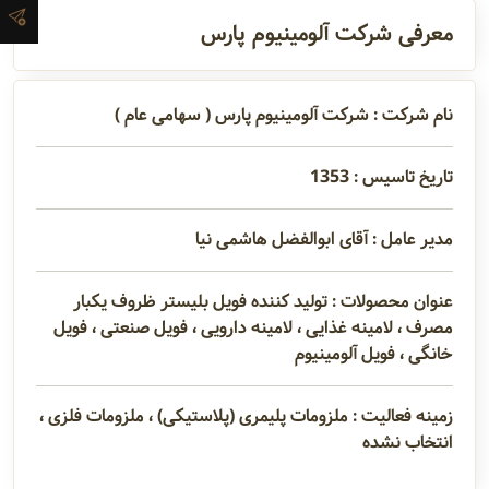
آدرس و
معرفی شرکت آلومینیوم پارس
اطلاعات
تماس
نام شرکت : شرکت آلومینیوم پارس ( سهامی عام )
تاریخ تاسیس : 1353
مدیران و
مسئولین
مدیر عامل : آقای ابوالفضل هاشمی نیا
گالری
عنوان محصولات : تولید کننده فويل بليستر ظروف يكبار
مصرف ، لامینه غذایی ، لامینه دارویی ، فویل صنعتی ، فویل
خانگی ، فویل آلومینیوم
سابقه
زمینه فعالیت : ملزومات پلیمری (پلاستیکی) ، ملزومات فلزی ،
شرکت
انتخاب نشده