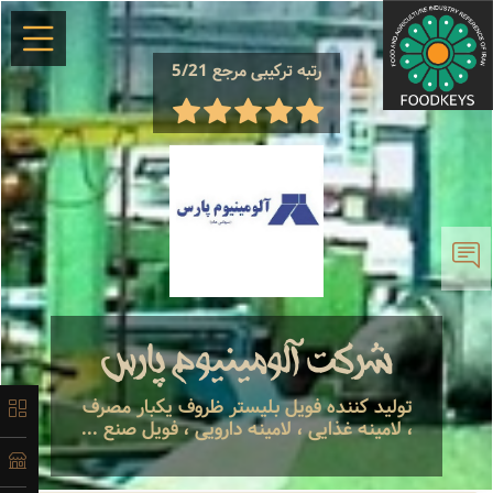
رتبه ترکیبی مرجع 5/21
×
معرفی
تاریخچه
شرکت آلومینیوم پارس
لیست
تولید کننده فويل بليستر ظروف يكبار مصرف
، لامینه غذایی ، لامینه دارویی ، فویل صنع ...
محصولات