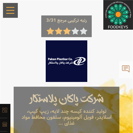
×
رتبه ترکیبی مرجع 3/31
معرفی
تاریخچه
شرکت پاکان پلاستکار
لیست
تولید کننده کیسه چند لایه، زیپ کیپ،
اسلایدر، فویل آلومینیوم، سلفون محافظ مواد
محصولات
غذای ...