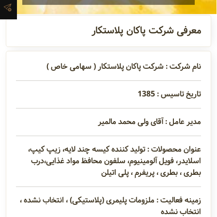
آدرس و
اطلاعات
معرفی شرکت پاکان پلاستکار
تماس
نام شرکت : شرکت پاکان پلاستکار ( سهامی خاص )
مدیران و
تاریخ تاسیس : 1385
مسئولین
مدیر عامل : آقای ولی محمد مالمیر
گالری
عنوان محصولات : تولید کننده کیسه چند لایه، زیپ کیپ،
اسلایدر، فویل آلومینیوم، سلفون محافظ مواد غذایی،درب
سابقه
بطری ، بطری ، پریفرم ، پلی اتیلن
شرکت
زمینه فعالیت : ملزومات پلیمری (پلاستیکی) ، انتخاب نشده ،
انتخاب نشده