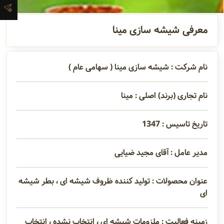
آدرس و
معرفی شیشه سازی مینا
اطلاعات
تماس
نام شرکت : شیشه سازی مینا ( سهامی عام )
مدیران و
نام تجاری (برند) اصلی : مینا
مسئولین
تاریخ تاسیس : 1347
گالری
مدیر عامل : آقای مجید ضیایی
سابقه
عنوان محصولات : تولید کننده ظروف شیشه ای ، بطر شیشه
شرکت
ای
زمینه فعالیت : ملزومات شیشه ای ، انتخاب نشده ، انتخاب